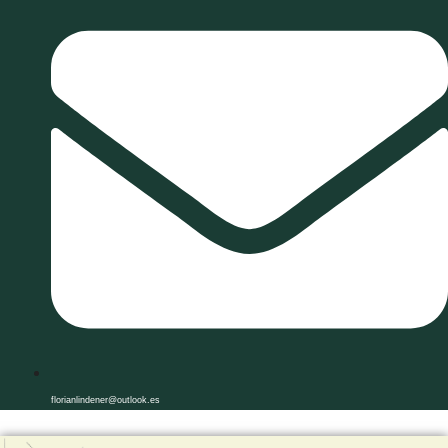
florianlindener@outlook.es